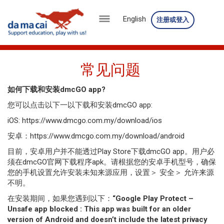
English
注册或登入
菜
单
常见问题
公
如何下载和安装dmcGO app?
司
您可以点击以下一以
下载和安装dmcGO app:
简
iOS:
https://www.dmcgo.com.my/download/ios
介
安卓：
https://www.dmcgo.com.my/download/android
开
目前，安卓用户并不能透过Play Store下载dmcGO app。用户必
须在dmcGO官网下载程序apk。
请根据您的安卓手机型号，确保
彩
您的手机设置允许安装未知来源应用，
设置＞ 安全＞ 允许来源
不明。
成
在安装期间，如果您遇到以下：
“Google Play Protect –
绩
Unsafe app blocked : This app was built for an older
version of Android and doesn’t include the latest privacy