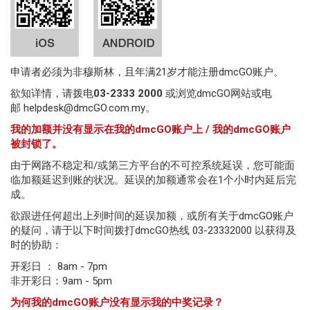
点
领
奖
申请者必须为非穆斯林，且年满21
岁才能注册
dmcGO账户。
地
欲知详情，请拨电
03-2333 2000
或浏览
dmcGO
网站或电
邮
helpdesk@dmcGO.com.my
。
点
我的加额并没有显示在我的dmcGO账户上 / 我的dmcGO账户
被封锁了。
分
由于网路不稳定和/或第三方平台的不可控系统延误，您可能面
行
临加额延迟到账的状况。延误的加额通常会在1个小时内延后完
成。
号
欲跟进任何超出上列时间的延误加额，或
所有关于dmcGO账户
码
的疑问，请于以下时间拨打dmcGO热线 03-23332000 以获得及
时的协助：
辞
开彩日 ： 8am - 7pm
典
非开彩日：9am - 5pm
一
为何我的dmcGO账户没有显示我的中奖记录？