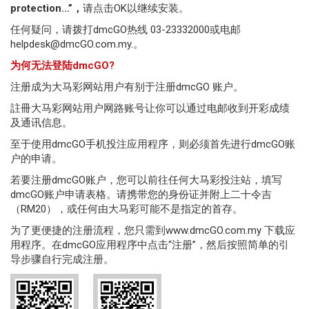
大
protection...”，
请点击OK以继续安装。
奖
任何疑问，请拨打dmcGO热线 03-23332000或电邮
helpdesk@dmcGO.com.my
.。
赢
为何无法登陆dmcGO?
奖
注册成为大马彩网站用户有别于注册dmcGO 账户。
记
註冊大马彩网站用户网路账号让你可以通过电邮收到开彩成绩
录
及通讯信息。
至于使用dmcGO手机投注应用程序，则必须首先进行dmcGO账
游
户的申请。
戏
若要注册dmcGO账户，您可以前往任何大马彩投注站，填写
dmcGO账户申请表格。请携带您的身份证并附上二十令吉
详
（RM20），或任何由大马彩可能不是指定的首存。
情
为了更便捷的注册流程，您只需到
www.dmcGO.com.my
下载应
用程序。在
dmcGO
应用程序中
点击“注册”，然后按照简单的引
投
导步骤自行完成注册。
注
地