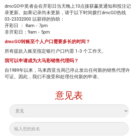
dmcGO中奖者会在开彩日当天晚上10点接获赢奖通知和投注记
般
录更新。如果记录尚未更新，请于以下时间拨打dmcGO热线
资
03-23332000 以获得的协助：
开彩日 ： 8am - 7pm
讯
非开彩日：9am - 5pm
dmcGO转账至个人户口需要多长的时间？
企
所有提款入账至指定银行户口约需 1-3 个工作天。
业
我可以申请成为大马彩销售代理吗？
管
自1989年以来，马来西亚当局已停止发出任何新的销售代理许
理
可证。因此，我们不接受和处理任何新的申请。
负
意见表
责
任
投
注