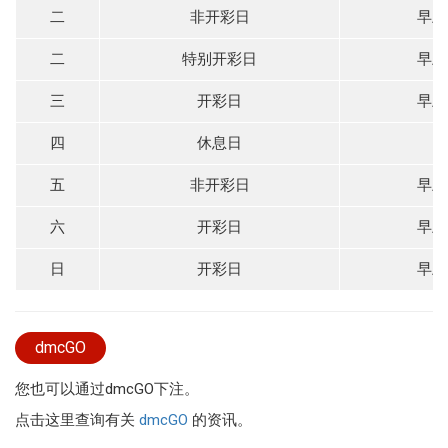
大
二
非开彩日
早上
奖
二
特别开彩日
早上
赢
三
开彩日
早上
奖
记
四
休息日
录
五
非开彩日
早上
游
六
开彩日
早上
戏
日
开彩日
早上
详
情
dmcGO
投
您也可以通过dmcGO下注。
注
点击这里查询有关
dmcGO
的资讯。
地