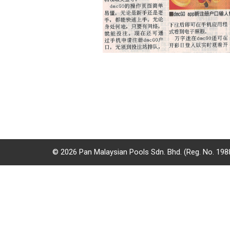
大
奖
赢
奖
记
录
游
戏
详
© 2026 Pan Malaysian Pools Sdn. Bhd. (Reg. No. 19
情
投
注
地