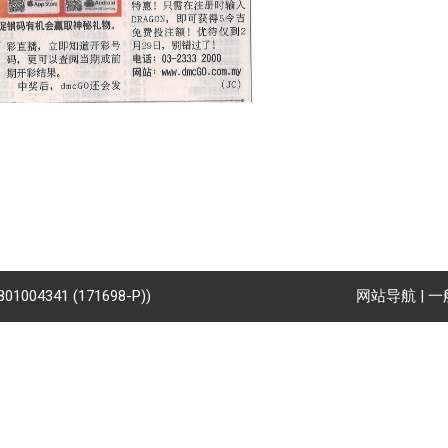
8801004341 (171698-P))
网站导航
|
一