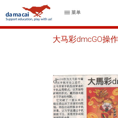
菜单
菜
单
大马彩dmcGO操
公
司
简
介
开
彩
成
绩